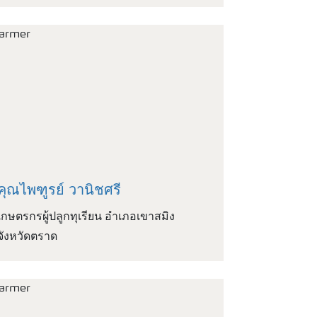
คุณไพฑูรย์ วานิชศรี
เกษตรกรผู้ปลูกทุเรียน อำเภอเขาสมิง
จังหวัดตราด