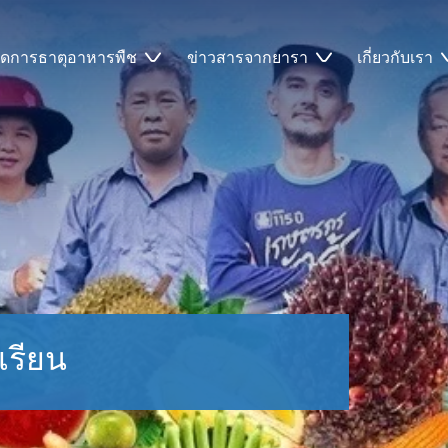
ัดการธาตุอาหารพืช
ข่าวสารจากยารา
เกี่ยวกับเรา
เรียน