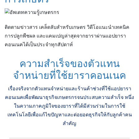
ติดตามข่าวสาร เคล็ดลับสำหรับเกษตร วิดีโอแนะนำเทคนิค
การปลูกพืชผล และแคมเปญล่าสุดจากยาราผ่านแอปยารา
คอนเนคได้เป็นประจำทุกสัปดาห์
ความสำเร็จของตัวแทน
จำหน่ายที่ใช้ยาราคอนเนค
เรื่องจริงจากตัวแทนจำหน่ายและร้านค้าช่วง
ที่ใช้แอป
ยารา
คอนเนคเพื่อพัฒนาธุรกิจ
เกษตรกรจนประสบความสำเร็จ
หนึ่ง
ใน
ความภาคภูมิใจ
ของยาราที่
ได้
มีส่วนร่วมในการ
ใช้
เทคโนโลยีเพื่อ
แก้ไขปัญหา
และต่อยอด
ธุรกิจ
ให้กับ
ลูกค้า
คน
สำคัญ