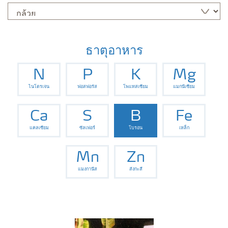
ธาตุอาหาร
N
P
K
Mg
ไนโตรเจน
ฟอสฟอรัส
โพแทสเซียม
แมกนีเซียม
Ca
S
B
Fe
แคลเซียม
ซัลเฟอร์
โบรอน
เหล็ก
Mn
Zn
แมงกานีส
สังกะสี