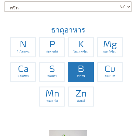
ธาตุอาหาร
N
P
K
Mg
ไนโตรเจน
ฟอสฟอรัส
โพแทสเซียม
แมกนีเซียม
Ca
S
B
Cu
แคลเซียม
ซัลเฟอร์
โบรอน
คอปเปอร์
Mn
Zn
แมงกานีส
สังกะสี