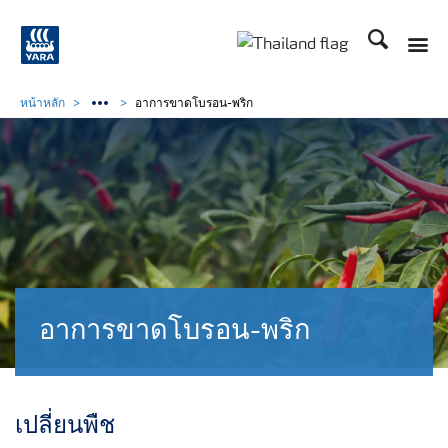
ค้นหา
Toggle
Toggle country langu
หน้าหลัก
อาการขาดโบรอน-พริก
อาการขาดโบรอน-พริก
เปลี่ยนพืช