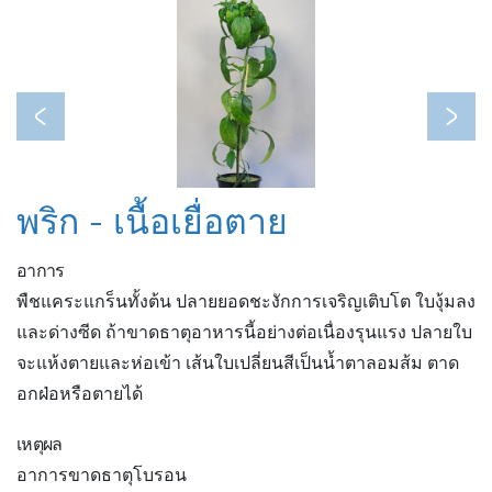
Previous
Next
พริก - เนื้อเยื่อตาย
อาการ
พืชแคระแกร็นทั้งต้น ปลายยอดชะงักการเจริญเติบโต ใบงุ้มลง
และด่างซีด ถ้าขาดธาตุอาหารนี้อย่างต่อเนื่องรุนแรง ปลายใบ
จะแห้งตายและห่อเข้า เส้นใบเปลี่ยนสีเป็นน้ำตาลอมส้ม ตาด
อกฝ่อหรือตายได้
เหตุผล
อาการขาดธาตุโบรอน