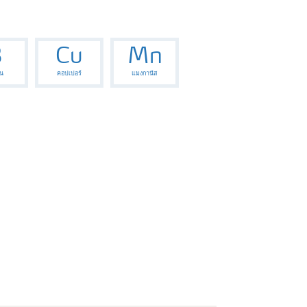
B
Cu
Mn
น
คอปเปอร์
แมงกานีส