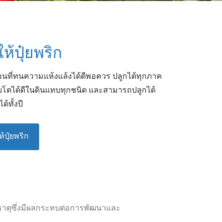
้ปุ๋ยพริก
้อนที่ทนความแห้งแล้งได้ดีพอควร ปลูกได้ทุกภาค
โตได้ดีในดินแทบทุกชนิด และสามารถปลูกได้
ด้ทั้งปี
้ปุ๋ยพริก
ธาตุซึ่งมีผลกระทบต่อการพัฒนาและ