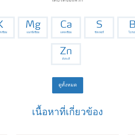
เติบโตของพริก
K
Mg
Ca
S
เซียม
แมกนีเซียม
แคลเซียม
ซัลเฟอร์
โบรอ
Zn
สังกะสี
ดูทั้งหมด
เนื้อหาที่เกี่ยวข้อง