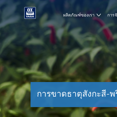
ผลิตภัณฑ์ของเรา
การจ
การขาดธาตุสังกะสี-พร