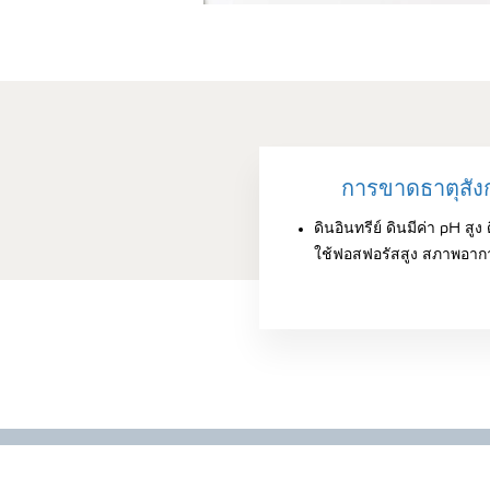
การขาดธาตุสังก
ดินอินทรีย์ ดินมีค่า pH ส
ใช้ฟอสฟอรัสสูง สภาพอากา