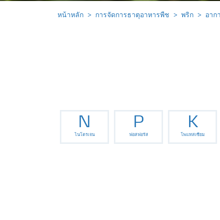
หน้าหลัก
การจัดการธาตุอาหารพืช
พริก
อากา
N
P
K
ไนโตรเจน
ฟอสฟอรัส
โพแทสเซียม