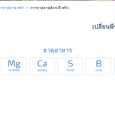
รขาดธาตุ-พริก
การขาดธาตุสังกะสี-พริก
เปลี่ยนพ
ธาตุอาหาร
Mg
Ca
S
B
แมกนีเซียม
แคลเซียม
ซัลเฟอร์
โบรอน