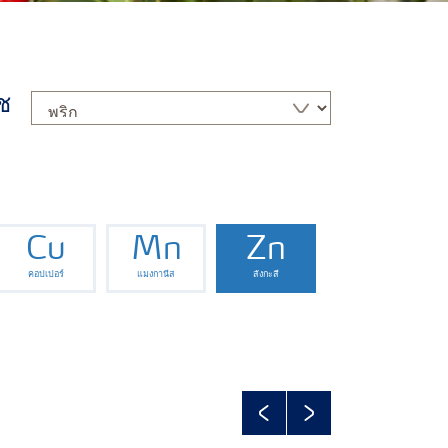
ืช
Cu
Mn
Zn
คอปเปอร์
แมงกานีส
สังกะสี
Previous
Next