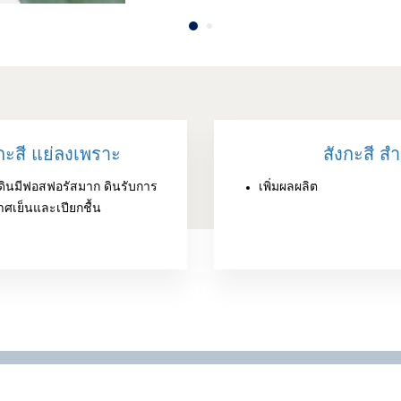
ะสี แย่ลงเพราะ
สังกะสี ส
ูง ดินมีฟอสฟอรัสมาก ดินรับการ
เพิ่มผลผลิต
ศเย็นและเปียกชื้น