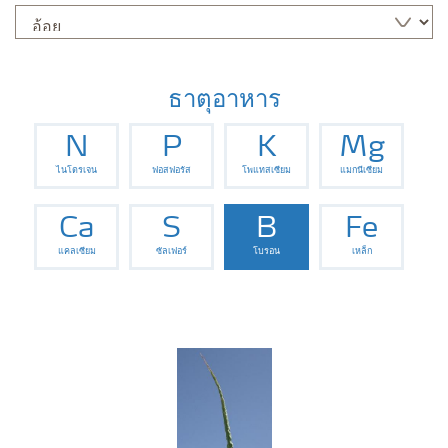
ธาตุอาหาร
N
P
K
Mg
ไนโตรเจน
ฟอสฟอรัส
โพแทสเซียม
แมกนีเซียม
Ca
S
B
Fe
แคลเซียม
ซัลเฟอร์
โบรอน
เหล็ก