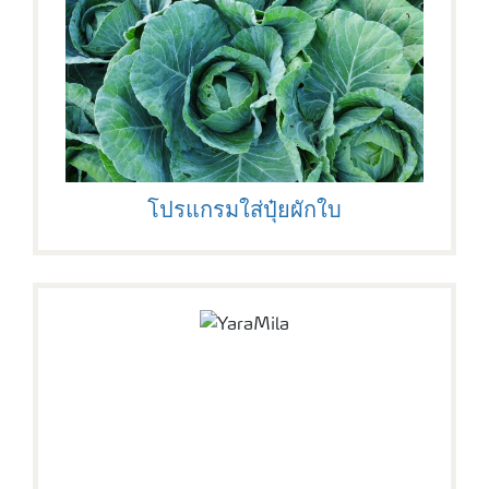
โปรแกรมใส่ปุ๋ยผักใบ