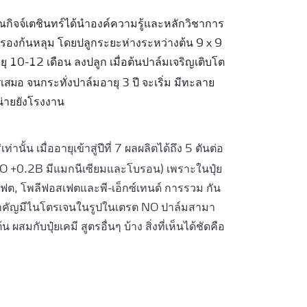
ณกิจจ์เตชินทร์ได้นําองค์ความรู้และหลักวิชาการ
อกรองก้นหลุม โดยปลูกระยะห่างระหว่างต้น 9 x 9
ยุ 10-12 เดือน ลงปลูก เมื่อต้นปาล์มเจริญเติบโต
ตรเสมอ
จนกระทั่งปาล์มอายุ 3 ปี จะเริ่ม มีทะลาย
น่ายยังโรงงาน
นั้น เมื่ออายุเข้าสู่ปีที่ 7 ผลผลิตได้ถึง 5 ตันต่อ
 +0.2B มีแมกนีเซียมและโบรอน) เพราะในปุ๋ย
สเฟต, โพลีฟอสเฟตและพี-เอ็กซ์เทนด์ การรวม กัน
ี่สําคัญมีไนโตรเจนในรูปในเตรต NO ปาล์มสามา
มกับปุ๋ยเคมี สูตรอื่นๆ บ้าง สิ่งที่เห็นได้ชัดคือ