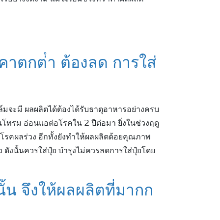
คาตกต่ํา ต้องลด การใส่
าล์มจะมี ผลผลิตได้ต้องได้รับธาตุอาหารอย่างครบ
นโทรม อ่อนแอต่อโรคใน 2 ปีต่อมา ยิ่งในช่วงฤดู
คผลร่วง อีกทั้งยังทําให้ผลผลิตด้อยคุณภาพ
ง ดังนั้นควรใส่ปุ๋ย บํารุงไม่ควรลดการใส่ปุ๋ยโดย
่านั้น จึงให้ผลผลิตที่มากก