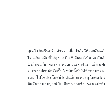
คุณกิจจ์เตชินทร์ กล่าวว่า เมื่อปาล์มให้ผลผลิตแล้วจ
ไร่ แต่ผลผลิตที่ได้สูงสุด คือ 8 ตันต่อไร่ เคล็ดลับ
1 เม็ดจะมีธาตุอาหารครบถ้วนเท่ากันทุกเม็ด มีฟ
ระหว่างฟอสฟอรัสทั้ง 3 ชนิดนี้ทําให้พืชสามาร
รถนําไปใช้ประโยชน์ได้ทันทีและคงอยู่ ในดินได้นาน
ต้นมีความสมบูรณ์ ใบเขียว รากแข็งแรง คอปาล์ม