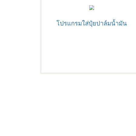
โปรแกรมใส่ปุ๋ยปาล์มน้ำมัน