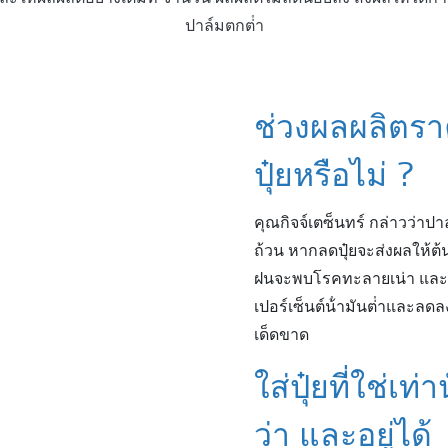
ปาล์มตกต่ํา
ช่วงผลผลิตรา
ปุ๋ยหรือไม่ ?
คุณกิจจ์เตซ็นทร์ กล่าวว่าป
ถ้วน หากลดปุ๋ยจะส่งผลให้ต้
ฝนจะพบโรคทะลายเน่า และโร
เปอร์เซ็นต์น้ํามันต่ําและลดล
เด็ดขาด
ใส่ปุ๋ยที่ใช่เท
ว่า และอยู่ได้