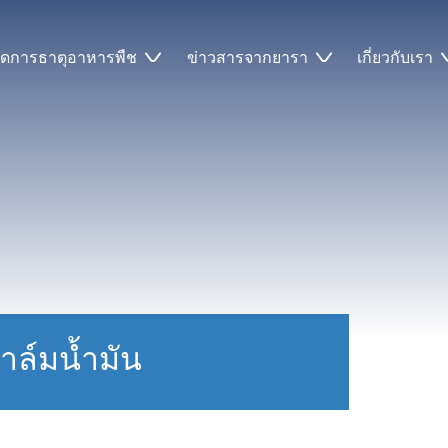
ัดการธาตุอาหารพืช
ข่าวสารจากยารา
เกี่ยวกับเรา
ล์มน้ำมัน