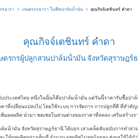
รกรยารา
เกษตรกรยารา ในพืชปาล์มน้ำมัน
คุณกิจจ์เตชินทร์ คําดา
คุณกิจจ์เตชินทร์ คําดา
ษตรกรผู้ปลูกสวนปาล์มน้ํามัน จังหวัดสุราษฎร์ธ
กับประเทศไทย หนึ่งในนั้นก็คือปาล์มน้ํามัน แต่วันนี้ราคารับซื้อปาล์
ับราคาที่เปลี่ยนแปลงไป โดยใช้ระบบ การจัดการ การปลูกที่ดี ที่สําคั
อเพิ่มผลผลิต นํามา ชดเชยในส่วนต่างของราคาที่ลดลง เสริมสร้างร
ล์มน้ํามัน จังหวัดสุราษฎร์ธานี ได้บอก เล่าเคล็ดลับฉบับการทํา
และให้ผลผลิตอย่างเต็มที่ จํานวน ผลผลิตไม่ลดน้อยลง ส่งผลให้ได้ก