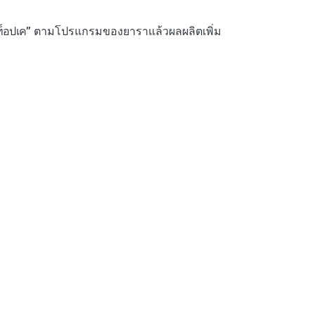
ท็อปเค”
ตามโปรแกรมของยาราแล้วผลผลิตเพิ่ม