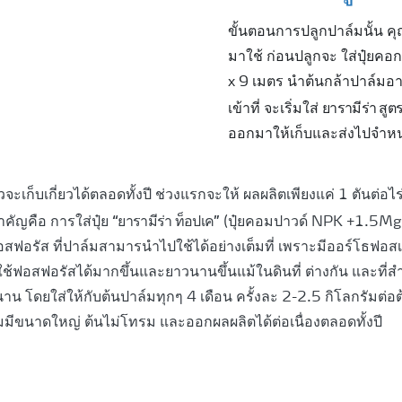
ขั้นตอนการปลูกปาล์มนั้น คุ
มาใช้ ก่อนปลูกจะ ใส่ปุ๋ยค
x 9 เมตร นําต้นกล้าปาล์มอา
ยารามีร่า สู
เข้าที่ จะเริ่มใส่
ออกมาให้เก็บและส่งไปจําห
ะเก็บเกี่ยวได้ตลอดทั้งปี ช่วงแรกจะให้ ผลผลิตเพียงแค่ 1 ตันต่อไร่เท่า
“ยารามีร่า ท็อปเค”
สําคัญคือ การใส่ปุ๋ย
(ปุ๋ยคอมปาวด์ NPK +1.5MgO
อสฟอรัส ที่ปาล์มสามารนําไปใช้ได้อย่างเต็มที่ เพราะมีออร์โธฟอ
ถใช้ฟอสฟอรัสได้มากขึ้นและยาวนานขึ้นแม้ในดินที่ ต่างกัน และท
 โดยใส่ให้กับต้นปาล์มทุกๆ 4 เดือน ครั้งละ 2-2.5 กิโลกรัมต่อต้น ผส
มีขนาดใหญ่ ต้นไม่โทรม และออกผลผลิตได้ต่อเนื่องตลอดทั้งปี