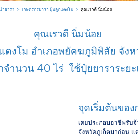
้นำยารา
เกษตรกรยารา ผู้ปลูกแตงโม
คุณเรวดี นิ่มน้อย
คุณเรวดี นิ่มน้อย
กแตงโม อำเภอพยัคฆภูมิพิสัย จั
ปลูกจำนวน 40 ไร่ ใช้ปุ๋ยยาราระยะ
จุดเริ่มต้นข
เคยประกอบอาชีพรับจ้
จังหวัดภูเก็ตมาก่อน แต่