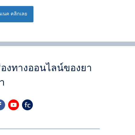
เนค คลิกเลย
่องทางออนไลน์ของยา
า
cebook
youtube
yara