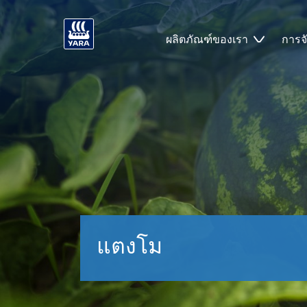
ผลิตภัณฑ์ของเรา
การจ
แตงโม