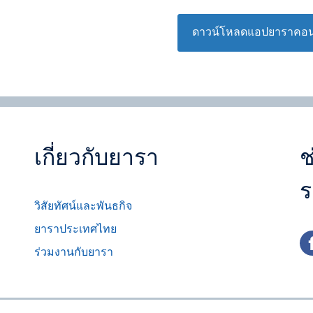
ดาวน์โหลดแอปยาราคอน
เกี่ยวกับยารา
ช
ร
วิสัยทัศน์และพันธกิจ
ยาราประเทศไทย
fa
ร่วมงานกับยารา