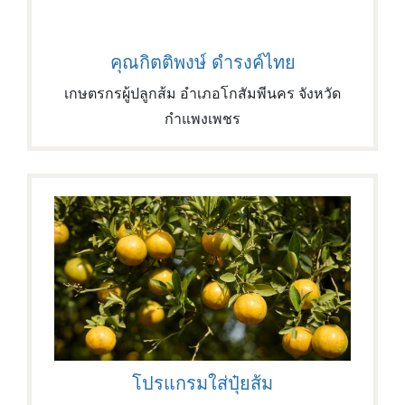
คุณกิตติพงษ์ ดำรงค์ไทย
เกษตรกรผู้ปลูกส้ม อำเภอโกสัมพีนคร จังหวัด
กำแพงเพชร
โปรแกรมใส่ปุ๋ยส้ม