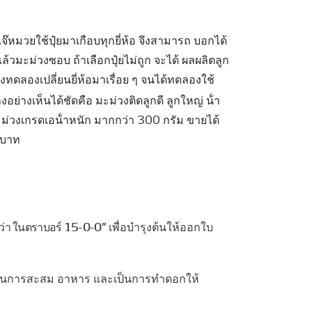
๊หมวยใช้ปุ๋ยมาเกือบทุกยี่ห้อ จึงสามารถ บอกได้
่แล้วมะม่วงซอบ ถ้าเลือกปุ๋ยไม่ถูก จะได้ ผลผลิตลูก
งทดลองเปลี่ยนยี่ห้อมาเรื่อย ๆ จนได้ทดลองใช้
ย่างเห็นได้ชัดคือ มะม่วงติดลูกดี ลูกใหญ่ น้ํา
ะม่วงเกรดเอน้ําหนัก มากกว่า 300 กรัม ขายได้
 บาท
ีว่า ในตราบอร์ 15-0-0”
เพื่อบํารุงต้นให้ออกใบ
อเป็นการสะสม อาหาร และเป็นการทําดอกให้