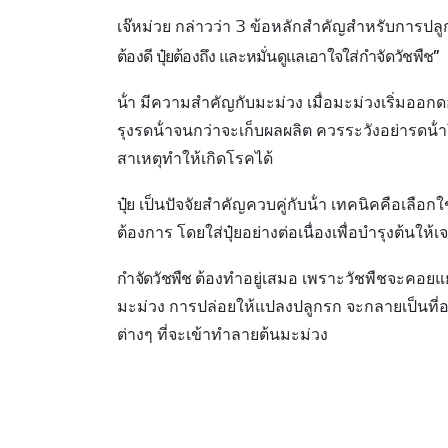
เจ๊หม่วย กล่าวว่า 3 ข้อหลักสําคัญสําหรับการป
ต้องดี ปุ๋ยต้องถึง และหมั่นดูแลเอาใจใส่กําจัดวัชพืช”
น้ํา
มีความสําคัญกับมะม่วง เมื่อมะม่วงเริ่มออกดอ
รุงรดน้ําจนกว่าจะเก็บผลผลิต ควรระวังอย่ารดน้ํา
สาเหตุทําให้เกิดโรคได้
ปุ๋ย
เป็นปัจจัยสําคัญควบคู่กับน้ํา เทคนิคคือเลือกใ
ต้องการ โดยใส่ปุ๋ยอย่างต่อเนื่องเพื่อบํารุงต้นให้
กําจัดวัชพืช
ต้องทําอยู่เสมอ เพราะวัชพืชจะคอยแ
มะม่วง การปล่อยให้แปลงปลูกรก จะกลายเป็นที่
ต่างๆ ที่จะเข้าทําลายต้นมะม่วง