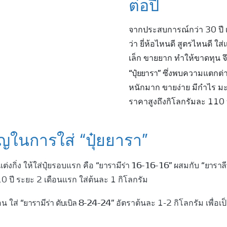
ต่อปี
จากประสบการณ์กว่า 30 ปี เจ
ว่า ยี่ห้อไหนดี สูตรไหนดี ใส
เล็ก ขายยาก ทําให้ขาดทุน จึ
“ปุ๋ยยารา”
ซึ่งพบความแตกต่างอ
หนักมาก ขายง่าย มีกําไร ม
ราคาสูงถึงกิโลกรัมละ 110
ญในการใส่ “ปุ๋ยยารา”
“ยารามีร่า 16-16-16”
“ยาราล
ต่งกิ่ง ให้ใส่ปุ๋ยรอบแรก คือ
ผสมกับ
10 ปี ระยะ 2 เดือนแรก ใส่ต้นละ 1 กิโลกรัม
“ยารามีร่า ดับเบิล 8-24-24”
อน ใส่
อัตราต้นละ 1-2 กิโลกรัม เพื่