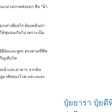
“น้ํา
ลูกมะม่วงเกรดส่งออก คือ
กเท่าเดือยไก่ ต้องหมั่นบํา
ให้ชุ่มจนเกินไป เพราะเป็น
ช้ยี่ห้อและสูตร ตรงตามที่พืช
เจริญเติบโต
ย่งน้ําและอาหาร จากต้น
อยู่อาศัยของโรค และแมลง
ปุ๋ยยารา ปุ๋ยด