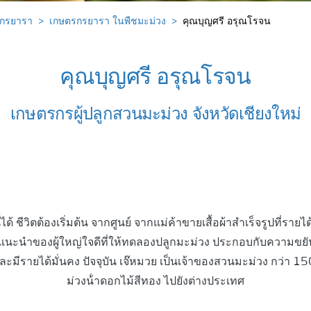
รกรยารา
เกษตรกรยารา ในพืชมะม่วง
คุณบุญศรี อรุณโรจน
คุณบุญศรี อรุณโรจน
เกษตรกรผู้ปลูกสวนมะม่วง จังหวัดเชียงใหม่
ได้ ชีวิตต้องเริ่มต้น จากศูนย์ จากแม่ค้าขายเสื้อผ้าสําเร็จรูปที่รา
ร แนะนําของผู้ใหญ่ใจดีที่ให้ทดลองปลูกมะม่วง ประกอบกับความขยัน อ
วและมีรายได้มั่นคง ปัจจุบัน เจ๊หมวย เป็นเจ้าของสวนมะม่วง กว่า 15
ม่วงน้ําดอกไม้สีทอง ไปยังต่างประเทศ