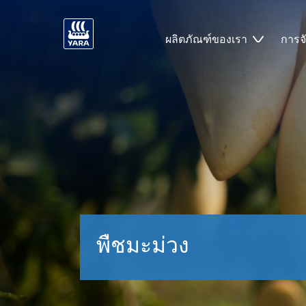
ผลิตภัณฑ์ของเรา
การจ
พืชมะม่วง