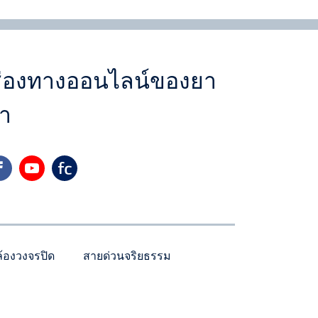
่องทางออนไลน์ของยา
า
cebook
youtube
yara
้องวงจรปิด
สายด่วนจริยธรรม