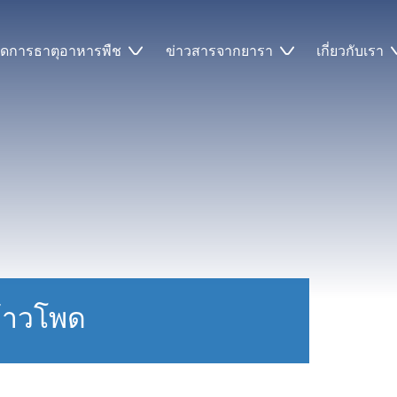
ัดการธาตุอาหารพืช
ข่าวสารจากยารา
เกี่ยวกับเรา
้าวโพด