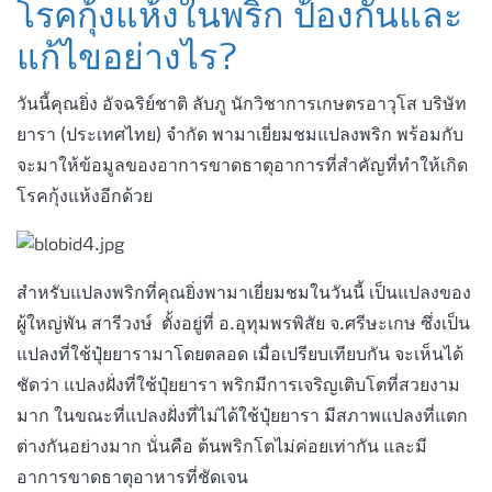
โรคกุ้งแห้งในพริก ป้องกันและ
แก้ไขอย่างไร?
วันนี้คุณยิ่ง อัจฉริย์ชาติ ลับภู นักวิชาการเกษตรอาวุโส บริษัท
ยารา (ประเทศไทย) จำกัด พามาเยี่ยมชมแปลงพริก พร้อมกับ
จะมาให้ข้อมูลของอาการขาดธาตุอาการที่สำคัญที่ทำให้เกิด
โรคกุ้งแห้งอีกด้วย
สำหรับแปลงพริกที่คุณยิ่งพามาเยี่ยมชมในวันนี้ เป็นแปลงของ
ผู้ใหญ่พัน สารีวงษ์ ตั้งอยู่ที่ อ.อุทุมพรพิสัย จ.ศรีษะเกษ ซึ่งเป็น
แปลงที่ใช้ปุ๋ยยารามาโดยตลอด เมื่อเปรียบเทียบกัน จะเห็นได้
ชัดว่า แปลงฝั่งที่ใช้ปุ๋ยยารา พริกมีการเจริญเติบโตที่สวยงาม
มาก ในขณะที่แปลงฝั่งที่ไม่ได้ใช้ปุ๋ยยารา มีสภาพแปลงที่แตก
ต่างกันอย่างมาก นั่นคือ ต้นพริกโตไม่ค่อยเท่ากัน และมี
อาการขาดธาตุอาหารที่ชัดเจน