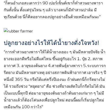
“ก็คนอำเภอสะเดากว่า 90 เปอร์เซ็นต์เขาก็ทำสวนยางพารา
กันทั้งนั้น ตั้งแต่รุ่นไหน ๆ แล้ว บางคนก็มีทำสวนปาล์ม มี
ทุเรียนด้วย นี่ก็คิดอยากลองปลูกอย่างอื่นด้วยเหมือนกันนะ”
ปลูกยางอย่างไรให้ได้น้ำยางดั่งใจหวัง!
“การทำสวนยางพาราให้ได้น้ำยางเยอะ ๆ มันมีหลายปัจจัย น้ำ
ยางจะออกดีหรือไม่ดีแค่ไหน ขึ้นอยู่กับอะไร 1. ปุ๋ย 2. สภาพ
อากาศ 3. อายุของต้นยาง 4.สายพันธุ์ยางพารา 5.ระบบการก
รีดยาง มันมีหลายสาเหตุ อย่างสภาพดินฟ้าอากาศ เอาจริง ๆ ปี
หนึ่งมี 365 วัน กรีดได้แค่ครึ่งปีเองนะ ถ้าฝนตกนี่ก็กรีดยางไม่
ได้ รวมถึงช่วง “หยุดยาง” คือ ช่วงที่ยางผลัดใบก็กรีดไม่ได้ มัน
เป็นแบบนี้ทุกปี ต่อมาอายุของต้นยางถ้าต้นยางแก่มาก ๆ ไม่มี
น้ำยางแล้วก็ต้องโค่นลงเพื่อปลูกใหม่ ตอนนี้ผมก็เริ่มปลูกใหม่
เหมือนกัน 100 กว่าไร่”