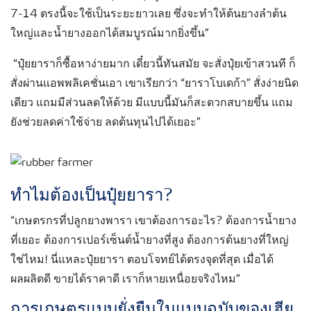
7-14 ตรงนี้จะใช้เป็นระยะยาวเลย ซึ่งจะทำให้ต้นยางลำต้น
ใหญ่และน้ำยางออกได้สมบูรณ์มากยิ่งขึ้น
”
“ปุ๋ยยาราก็ซื้อหาง่ายมาก เดี๋ยวนี้ทันสมัย จะสั่งปุ๋ยเข้าสวนที ก็
สั่งผ่าน
แอพพลิเคชั่นเอา
เขาเรียกว่า “
ยาราโบเดก้า”
สั่งง่ายนิด
เดียว แถมมีส่วนลดให้ด้วย มีแบบนี้มันก็สะดวกสบายขึ้น แถม
ยังช่วยลดค่าใช้จ่าย ลดต้นทุนไปได้เยอะ”
ทำไมต้องเป็นปุ๋ยยารา?
“เกษตรกรที่ปลูกยางพารา เขาต้องการอะไร? ต้องการน้ำยาง
ที่เยอะ ต้องการเปอร์เซ็นต์น้ำยางที่สูง ต้องการต้นยางที่ใหญ่
ใช่ไหม! นี่แหละปุ๋ยยารา ตอบโจทย์ได้ตรงจุดที่สุด เมื่อได้
ผลผลิตดี ขายได้ราคาดี เราก็หายเหนื่อยจริงไหม”
การเกษตรแบบยั่งยืนในแบบฉบับของเฮีย