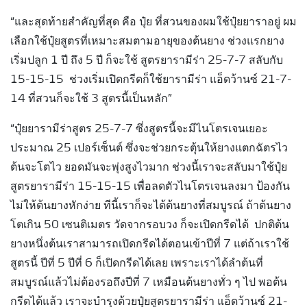
“และสุดท้ายสำคัญที่สุด คือ ปุ๋ย ที่สวนของผมใช้ปุ๋ยยาราอยู่ ผม
เลือกใช้ปุ๋ยสูตรที่เหมาะสมตามอายุของต้นยาง ช่วงแรกยาง
เริ่มปลูก 1 ปี ถึง 5 ปี ก็จะใช้ สูตรยารามีร่า 25-7-7 สลับกับ
15-15-15 ช่วงเริ่มเปิดกรีดก็ใช้ยารามีร่า แอ็ดว้านซ์ 21-7-
14 ที่สวนก็จะใช้ 3 สูตรนี้เป็นหลัก”
“ปุ๋ยยารามีร่าสูตร 25-7-7 ซึ่งสูตรนี้จะมีไนโตรเจนเยอะ
ประมาณ 25 เปอร์เซ็นต์ ซึ่งจะช่วยกระตุ้นให้ยางแตกฉัตรไว
ต้นจะโตไว ยอดมันจะพุ่งสูงไวมาก ช่วงนี้เราจะสลับมาใช้ปุ๋ย
สูตรยารามีร่า 15-15-15 เพื่อลดตัวไนโตรเจนลงมา ป้องกัน
ไม่ให้ต้นยางหักง่าย ทีนี้เราก็จะได้ต้นยางที่สมบูรณ์ ถ้าต้นยาง
โตเกิน 50 เซนติเมตร วัดจากรอบวง ก็จะเปิดกรีดได้ ปกติต้น
ยางหนึ่งต้นเราสามารถเปิดกรีดได้ตอนเข้าปีที่ 7 แต่ถ้าเราใช้
สูตรนี้ ปีที่ 5 ปีที่ 6 ก็เปิดกรีดได้เลย เพราะเราได้ลำต้นที่
สมบูรณ์แล้วไม่ต้องรอถึงปีที่ 7 เหมือนต้นยางทั่ว ๆ ไป
พอต้น
กรีดได้แล้ว เราจะบำรุงด้วยปุ๋ยสูตรยารามีร่า แอ็ดว้านซ์ 21-